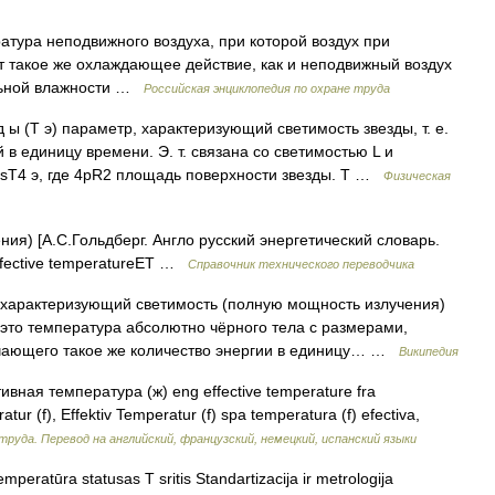
тура неподвижного воздуха, при которой воздух при
 такое же охлаждающее действие, как и неподвижный воздух
ельной влажности …
Российская энциклопедия по охране труда
д ы (T э) параметр, характеризующий светимость звезды, т. е.
 в единицу времени. Э. т. связана со светимостью L и
sT4 э, где 4pR2 площадь поверхности звезды. Т …
Физическая
ния) [А.С.Гольдберг. Англо русский энергетический словарь.
effective temperatureET …
Справочник технического переводчика
характеризующий светимость (полную мощность излучения)
е. это температура абсолютно чёрного тела с размерами,
чающего такое же количество энергии в единицу… …
Википедия
вная температура (ж) eng effective temperature fra
atur (f), Effektiv Temperatur (f) spa temperatura (f) efectiva,
труда. Перевод на английский, французский, немецкий, испанский языки
emperatūra statusas T sritis Standartizacija ir metrologija