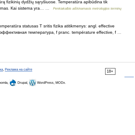
rą fizikinių dydžių sąryšiuose. Temperatūra apibūdina tik
stemas. Kai sistema yra… …
Penkiakalbis aiškinamasis metrologijos terminų
emperatūra statusas T sritis fizika atitikmenys: angl. effective
s. эффективная температура, f pranc. température effective, f …
ка
,
Реклама на сайте
18+
omla,
Drupal,
WordPress, MODx.