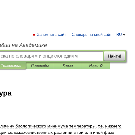
Запомнить сайт
Словарь на свой сайт
RU
едии на Академике
Найти!
Толкования
Переводы
Книги
Игры ⚽
ура
еличину
биологического
минимума
температуры
,
т
.
е
.
нижнего
ции
сельскохозяйственных
растений
в
той
или
иной
фазе