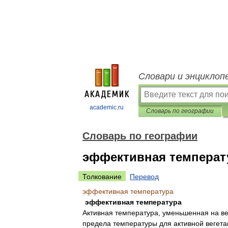
Словари и энциклоп
academic.ru
Словарь по географии
Словарь по географии
эффективная температ
Толкование
Перевод
эффективная
температура
эффективная
температура
Активная
температура
,
уменьшенная
на
в
предела
температуры
для
активной
вегета