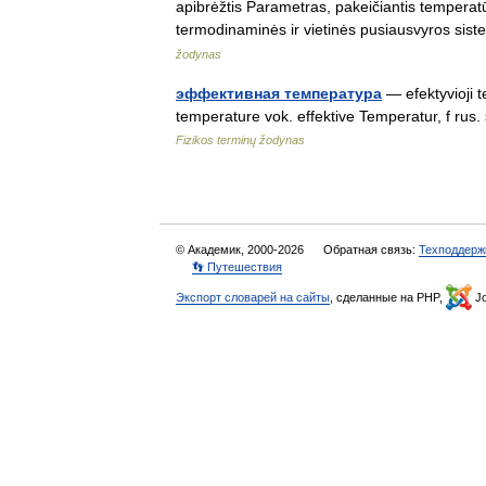
apibrėžtis Parametras, pakeičiantis temperatū
termodinaminės ir vietinės pusiausvyros si
žodynas
эффективная температура
— efektyvioji t
temperature vok. effektive Temperatur, f ru
Fizikos terminų žodynas
© Академик, 2000-2026
Обратная связь:
Техподдерж
👣 Путешествия
Экспорт словарей на сайты
, сделанные на PHP,
Jo