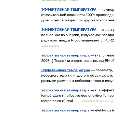
Энциклопедический словарь
ЭФФЕКТИВНАЯ ТЕМПЕРАТУРА
— темпера
относительной влажности 100% производит
другой температуры при другой относит
ЭФФЕКТИВНАЯ ТЕМПЕРАТУРА
— з в е з 
полное кол во энергии, излучаемое звездой
радиусом звезды R соотношением L =4pR2
энциклопедия
эффективная температура
— (напр. кипе
2006 г.] Тематики энергетика в целом EN 
Эффективная температура
— параметр, 
небесного тела (или другого объекта), т. 
равными размерам небесного тела и излу
эффективная температура
— rus эффекти
température (f) effective deu effektive Temper
temperatura (f) real …
Безопасность и гигиена 
эффективная температура
— efektyvioji t